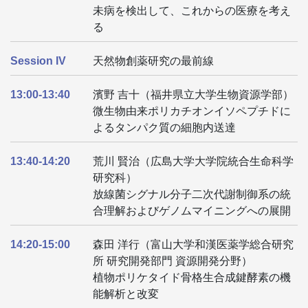
未病を検出して、これからの医療を考え
る
Session IV
天然物創薬研究の最前線
13:00-13:40
濱野 吉十（福井県立大学生物資源学部）
微生物由来ポリカチオンイソペプチドに
よるタンパク質の細胞内送達
13:40-14:20
荒川 賢治（広島大学大学院統合生命科学
研究科）
放線菌シグナル分子二次代謝制御系の統
合理解およびゲノムマイニングへの展開
14:20-15:00
森田 洋行（富山大学和漢医薬学総合研究
所 研究開発部門 資源開発分野）
植物ポリケタイド骨格生合成鍵酵素の機
能解析と改変