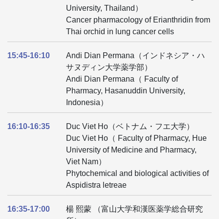
University, Thailand）
Cancer pharmacology of Erianthridin from
Thai orchid in lung cancer cells
15:45-16:10
Andi Dian Permana（インドネシア・ハ
サヌディン大学薬学部）
Andi Dian Permana（ Faculty of
Pharmacy, Hasanuddin University,
Indonesia）
16:10-16:35
Duc Viet Ho（ベトナム・フエ大学）
Duc Viet Ho（ Faculty of Pharmacy, Hue
University of Medicine and Pharmacy,
Viet Nam）
Phytochemical and biological activities of
Aspidistra letreae
16:35-17:00
楊 熙蒙 （富山大学和漢医薬学総合研究