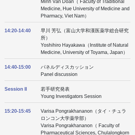
Minh Van Doan（ Faculty of Traditional
Medicine, Hue University of Medicine and
Pharmacy, Viet Nam）
14:20-14:40
早川 芳弘（富山大学和漢医薬学総合研究
所）
Yoshihiro Hayakawa（Institute of Natural
Medicine, University of Toyama, Japan）
14:40-15:00
パネルディスカッション
Panel discussion
Session II
若手研究発表
Young Investigators Session
15:20-15:45
Varisa Pongrakhananon（タイ・チュラ
ロンコン大学薬学部）
Varisa Pongrakhananon（ Faculty of
Pharmaceutical Sciences, Chulalongkorn