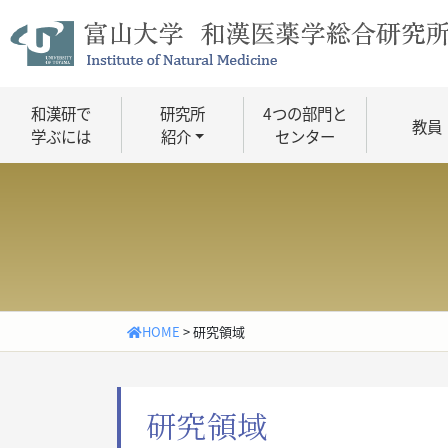
Skip
to
content
和漢研で
研究所
4つの部門と
教員
学ぶには
紹介
センター
HOME
>
研究領域
研究領域