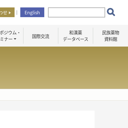
わせ
｜
English
ポジウム・
和漢薬
民族薬物
国際交流
ミナー
データベース
資料館