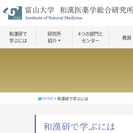
Skip
to
content
和漢研で
研究所
4つの部門と
教員
学ぶには
紹介
センター
HOME
>
和漢研で学ぶには
和漢研で学ぶには