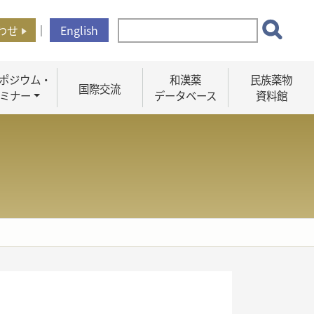
わせ
｜
English
ポジウム・
和漢薬
民族薬物
国際交流
ミナー
データベース
資料館