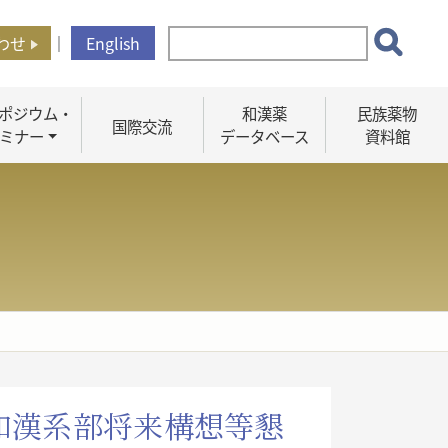
わせ
｜
English
ポジウム・
和漢薬
民族薬物
国際交流
ミナー
データベース
資料館
和漢系部将来構想等懇