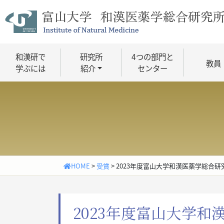
Skip
to
content
和漢研で
研究所
4つの部門と
教員
学ぶには
紹介
センター
HOME
>
受賞
>
2023年度富山大学和漢医薬学総合
2023年度富山大学