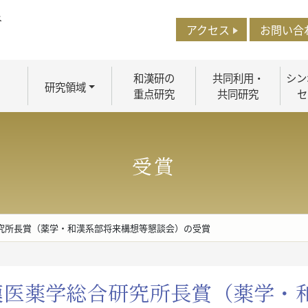
アクセス
お問い合
和漢研の
共同利用・
シン
研究領域
重点研究
共同研究
セ
受賞
研究所長賞（薬学・和漢系部将来構想等懇談会）の受賞
和漢医薬学総合研究所長賞（薬学・