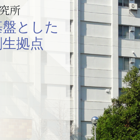
究所
基盤とした
創生拠点