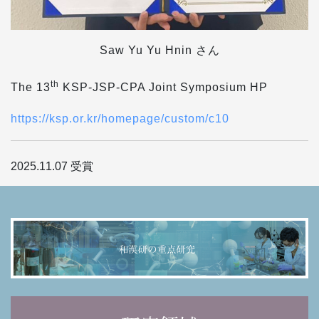
Saw Yu Yu Hnin さん
th
The 13
KSP-JSP-CPA Joint Symposium HP
https://ksp.or.kr/homepage/custom/c10
2025.11.07
受賞