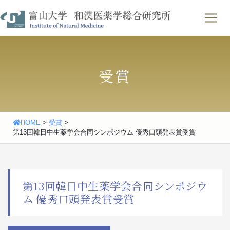
Skip
わせ
｜
English
to
content
受賞
HOME
>
受賞
>
第13回韓日中生薬学会合同シンポジウム 優秀口頭発表賞受賞
第13回韓日中生薬学会合同シンポジウ
ム 優秀口頭発表賞受賞