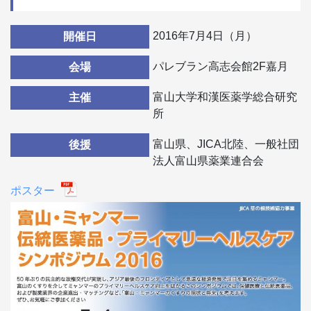
2016年7月4日（月）
開催日
パレブラン高志会館2F嘉月
会場
富山大学和漢医薬学総合研究
主催
所
富山県、JICA北陸、一般社団
後援
法人富山県薬業連合会
ポスター