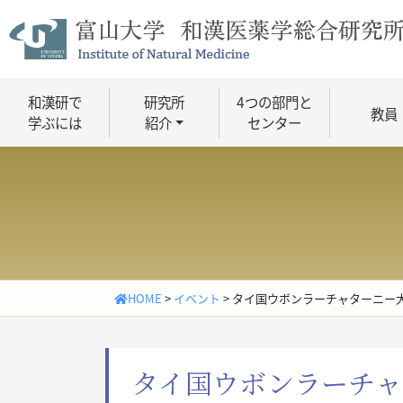
Skip
to
content
和漢研で
研究所
4つの部門と
教員
学ぶには
紹介
センター
HOME
>
イベント
>
タイ国ウボンラーチャターニー大学との国際会議T
タイ国ウボンラーチ