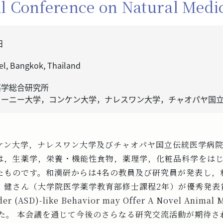
al Conference on Natural Medi
日
el, Bangkok, Thailand
薬学総合研究所
ターニー大学，コンケン大学，ナレスワン大学，チャオパヤ国
ケン大学，ナレスワン大学及びチャオパヤ国立伝統医学病院
は，生薬学，栄養・機能性食物，薬理学，化粧品科学をは
たものです。和漢研からは4名の教員及び研究員が発表し，
健さん（大学院医学薬学教育部修士課程2年）が優秀発表賞（
er (ASD)-like Behavior may Offer A Novel Animal M
たしました。 本会議を通じて今後のさらなる研究交流活動が期待