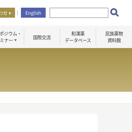
わせ
｜
English
ポジウム・
和漢薬
民族薬物
国際交流
ミナー
データベース
資料館