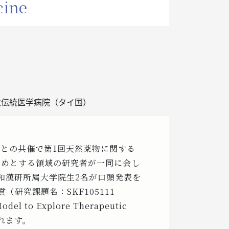
cine
立伝統医学病院（タイ国）
との共催で第1回天然薬物に関する
じめとする領域の研究者が一同に会し
和漢研所属大学院生2名が口頭発表を
研究課題名：SKF105111
odel to Explore Therapeutic
されます。