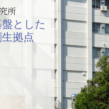
究所
基盤とした
創生拠点