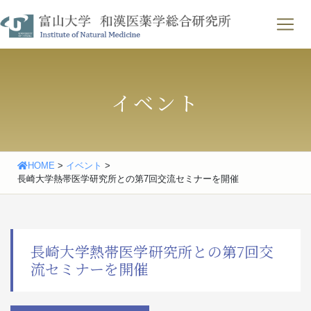
Skip
わせ
｜
English
to
content
イベント
HOME
>
イベント
>
長崎大学熱帯医学研究所との第7回交流セミナーを開催
長崎大学熱帯医学研究所との第7回交
流セミナーを開催