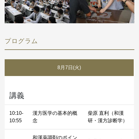
プログラム
8月7日(火)
講義
10:10-
漢方医学の基本的概
柴原 直利（和漢
10:55
念
研・漢方診断学）
和漢薬調剤のポイン