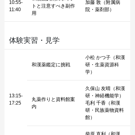
10:55-
加藤 敦（附属病
トと注意すべき副作
11:40
院・薬剤部）
用
体験実習・見学
小松 かつ子（和漢
和漢薬鑑定に挑戦
研・生薬資源科
学）
久保山 友晴（和漢
13:15-
研・神経機能学）
丸薬作りと資料館案
17:25
毛利 千香（和漢
内
研・民族薬物資料
館）
柴原 直利（和漢