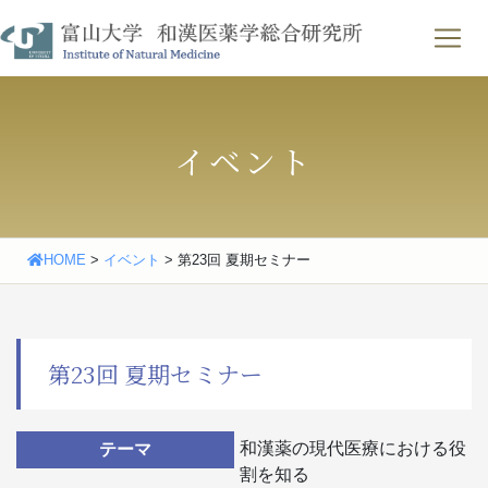
Skip
わせ
｜
English
to
content
イベント
HOME
>
イベント
>
第23回 夏期セミナー
第23回 夏期セミナー
和漢薬の現代医療における役
テーマ
割を知る