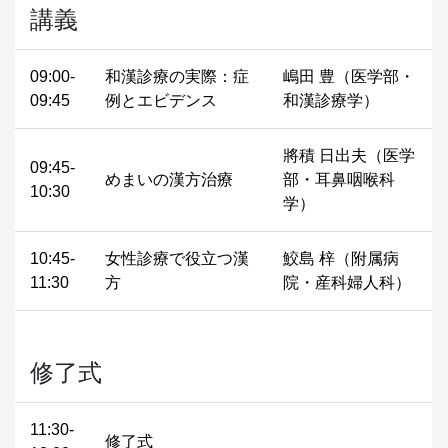
講義
09:00-
和漢診療の実際：症
嶋田 豊（医学部・
09:45
例とエビデンス
和漢診療学）
將積 日出夫（医学
09:45-
めまいの漢方治療
部・耳鼻咽喉科
10:30
学）
10:45-
女性診療で役立つ漢
鮫島 梓（附属病
11:30
方
院・産科婦人科）
修了式
11:30-
修了式