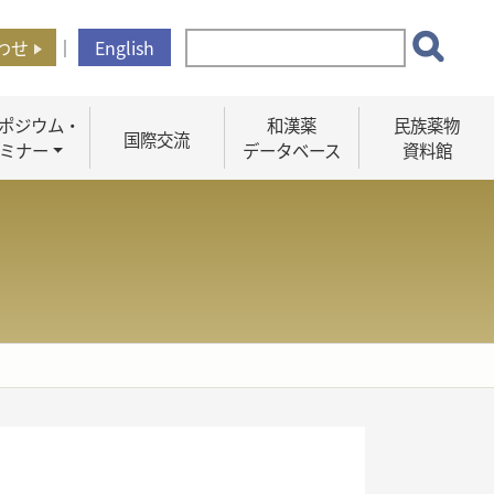
わせ
｜
English
ポジウム・
和漢薬
民族薬物
国際交流
ミナー
データベース
資料館