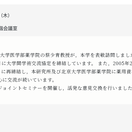
日（木）
階会議室
・北京大学医学部薬学院の蔡少青教授が，本学を表敬訪問しまし
1月に大学間学術交流協定を締結しています。 また，2005
5年2月に再締結し，本研究所及び北京大学医学部薬学院に薬用
心に交流が続いています。
ジョイントセミナーを開催し，活発な意見交換を行いまし