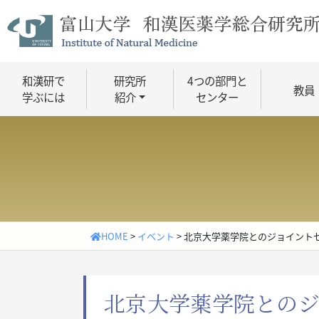
Skip
to
content
和漢研で
研究所
4つの部門と
教員
学ぶには
紹介
センター
HOME
>
イベント
>
北京大学薬学院とのジョイント
北京大学薬学院とのジ