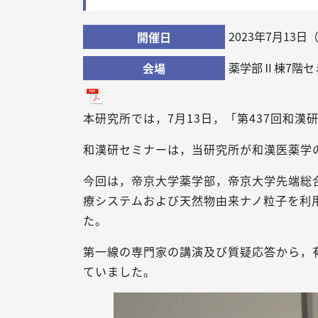
2023年7月13日
開催日
薬学部Ⅱ棟7階セ
会場
本研究所では，7月13日，「第437回和
和漢研セミナーは，当研究所が和漢医薬学
今回は，帝京大学薬学部，帝京大学先端総
療システムおよび天然物由来ナノ粒子を利
た。
第一線の専門家の講演及び質疑応答から，
ていました。