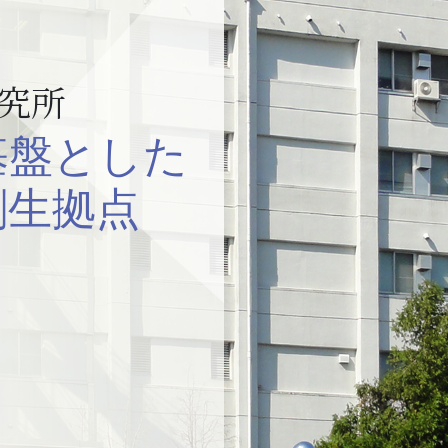
究所
基盤とした
創生拠点