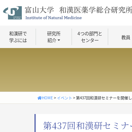
Skip
to
content
和漢研で
研究所
4つの部門と
教員
学ぶには
紹介
センター
HOME
>
イベント
>
第437回和漢研セミナーを開催
第437回和漢研セミ