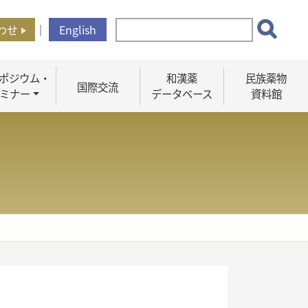
わせ
｜
English
ポジウム・
和漢薬
民族薬物
国際交流
ミナー
データベース
資料館