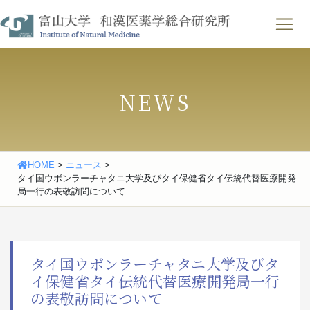
Skip
わせ
｜
English
to
content
NEWS
HOME
>
ニュース
>
タイ国ウボンラーチャタニ大学及びタイ保健省タイ伝統代替医療開発
局一行の表敬訪問について
タイ国ウボンラーチャタニ大学及びタ
イ保健省タイ伝統代替医療開発局一行
の表敬訪問について