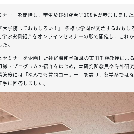
セミナー」を開催し，学生及び研究者等108名が参加しました
『大学院っておもしろい！』 多様な学問が交差するおもし
て学ぶ実例紹介をオンラインセミナーの形で開催し，これ
した。
本セミナーを企画した神経機能学領域の東田千尋教授によ
組織・プログラムの紹介をはじめ，本研究所教員や海外研
講演後には「なんでも質問コーナー」を設け，薬学系では
丁寧に回答しました。