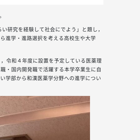
。
ろい研究を経験して社会にでよう」と題し，
から進学・進路選択を考える高校生や大学
る，令和４年度に設置を予定している医薬理
究職・国内開発職で活躍する本学卒業生に自
ない学部から和漢医薬学分野への進学につい