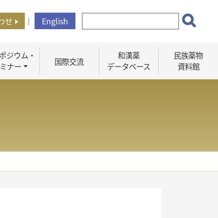
わせ
｜
English
ポジウム・
和漢薬
民族薬物
国際交流
ミナー
データベース
資料館