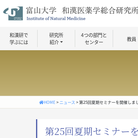
Skip
to
content
和漢研で
研究所
4つの部門と
教員
学ぶには
紹介
センター
HOME
>
ニュース
>
第25回夏期セミナーを開催しま
第25回夏期セミナー