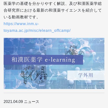
医薬学の基礎を分かりやすく解説、及び和漢医薬学総
合研究所における最新の和漢薬サイエンスを紹介して
いる動画教材です。
https://www.inm.u-
toyama.ac.jp/misc/elearn_offcamp/
2021.04.09
ニュース