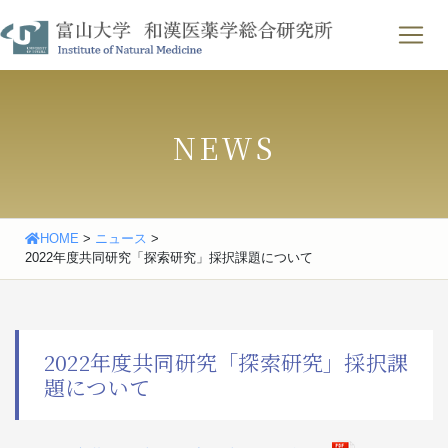
Skip
わせ
｜
English
to
content
NEWS
HOME
>
ニュース
>
2022年度共同研究「探索研究」採択課題について
2022年度共同研究「探索研究」採択課
題について