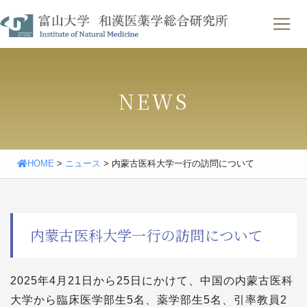
Skip
わせ
｜
English
to
content
NEWS
HOME
>
ニュース
>
内蒙古医科大学一行の訪問について
内蒙古医科大学一行の訪問について
2025年4月21日から25日にかけて、中国の内蒙古医科
大学から臨床医学部生5名、薬学部生5名、引率教員2