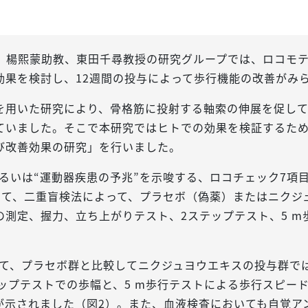
、楊熙蒙助教、東田千尋教授の研究グループでは、ロコモ
効果を検討し、12週間の投与によって歩行機能の改善がみ
を用いた研究により、骨格筋に投射する軸索の伸展を促し
ていました。そこで本研究ではヒトでの効果を検証するた
び改善効果の研究」を行いました。
”あるいは“運動器疾患の予兆”を示唆する、ロコチェック7
けて、二重盲検法によって、プラセボ（偽薬）またはニクジ
測定、握力、立ち上がりテスト、2ステップテスト、5 m
いて、プラセボ群と比較してニクジュヨウエキスの投与群で
ップテストでの歩幅と、5 m歩行テストによる歩行スピー
が示されました（図2）。また、血液検査においても自覚ア