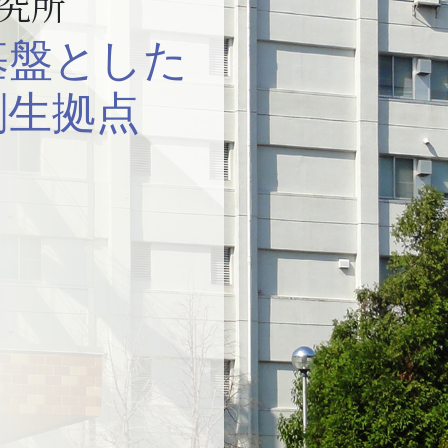
究所
基盤とした
創生拠点