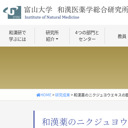
Skip
to
content
和漢研で
研究所
4つの部門と
教員
学ぶには
紹介
センター
HOME
>
研究成果
>
和漢薬のニクジュヨウエキスの
和漢薬のニクジュヨウ