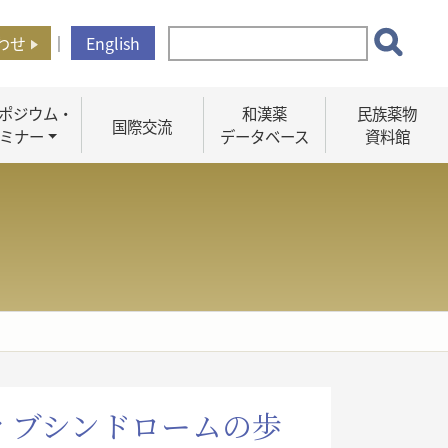
わせ
｜
English
ポジウム・
和漢薬
民族薬物
国際交流
ミナー
データベース
資料館
ィブシンドロームの歩