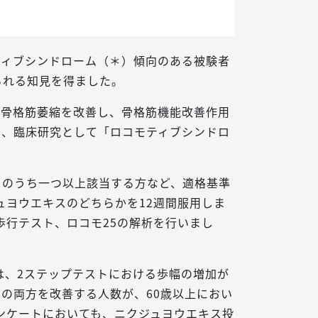
ティブシンドローム（＊）傾向のある被験者
られる知見を得ました。
て骨格筋萎縮を改善し、骨格筋機能改善作用
め、臨床研究として「ロコモティブシンドロ
項目のうち一つ以上該当する方など、適格基準
ュヨウエキスのどちらかを12週間服用しま
歩行テスト、ロコモ25の解析を行いまし
は、2ステップテストにおける歩幅の増加が
ドの両方を改善する人数が、60歳以上におい
ンケートにおいても、ニクジュヨウエキス投