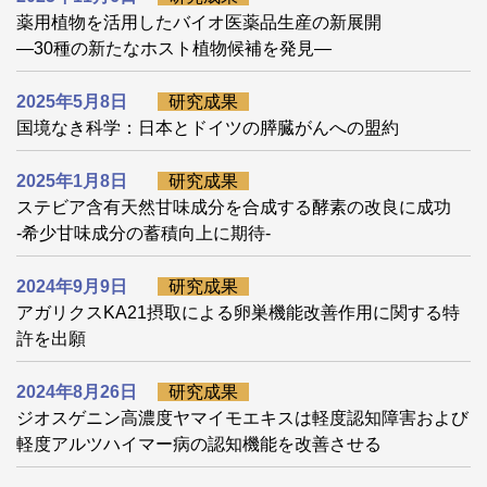
薬用植物を活用したバイオ医薬品生産の新展開
―30種の新たなホスト植物候補を発見―
2025年5月8日
研究成果
国境なき科学：日本とドイツの膵臓がんへの盟約
2025年1月8日
研究成果
ステビア含有天然甘味成分を合成する酵素の改良に成功
-希少甘味成分の蓄積向上に期待-
2024年9月9日
研究成果
アガリクスKA21摂取による卵巣機能改善作用に関する特
許を出願
2024年8月26日
研究成果
ジオスゲニン高濃度ヤマイモエキスは軽度認知障害および
軽度アルツハイマー病の認知機能を改善させる