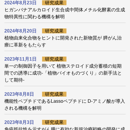
2024年8月23日
研究成果
ヒガンバナアルカロイド生合成中間体メチル化酵素の生成
物特異性に関わる機構を解明
2024年8月20日
研究成果
植物由来化合物をヒントに開発された新物質が 膵がん治
療に革新をもたらす
2023年11月1日
研究成果
単一の制御因子を用いて 植物ステロイド成分蓄積の短期
間での誘導に成功-「植物バイオものづくり」の新手法と
して期待-
2023年8月8日
研究成果
機能性ペプチドであるLassoペプチドに D-アミノ酸が導入
される機構を解明
2023年8月3日
研究成果
免疫抵抗性を示すがん腫に有効な新規治療戦略の開発に成