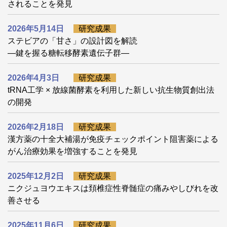
されることを発見
2026年5月14日
研究成果
ステビアの「甘さ」の設計図を解読
―鍵を握る糖転移酵素遺伝子群―
2026年4月3日
研究成果
tRNA工学 × 放線菌酵素を利用した新しい抗生物質創出法
の開発
2026年2月18日
研究成果
漢方薬の十全大補湯が免疫チェックポイント阻害薬による
がん治療効果を増強することを発見
2025年12月2日
研究成果
ニクジュヨウエキスは頚椎症性脊髄症の痛みやしびれを改
善させる
2025年11月6日
研究成果