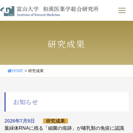
Skip
わせ
｜
English
to
content
研究成果
HOME
>
研究成果
お知らせ
2026年7月9日
研究成果
葉緑体RNAに残る「細菌の痕跡」が哺乳類の免疫に認識