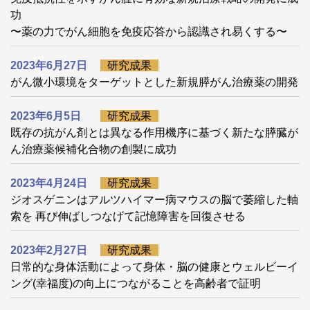
功
〜薬の力でがん細胞を免疫応答から認識され易くする〜
2023年6月27日
研究成果
がん微小環境をターゲットとした新規膵がん治療薬の開発
2023年6月5日
研究成果
既存の抗がん剤とは異なる作用機序に基づく新たな膵臓が
ん治療薬候補化合物の創製に成功
2023年4月24日
研究成果
ジオスゲニンはアルツハイマー病マウスの脳で萎縮した軸
索を 再び伸ばしつなげて記憶障害を回復させる
2023年2月27日
研究成果
日常的な身体活動によって身体・脳の健康とウェルビーイ
ング(幸福度)の向上につながることを高齢者で証明