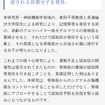
泌される有害分子を発見~
本研究所・神経機能学領域の、東田千尋教授と長瀬綸
沙大学院生による研究により、記憶障害を発症する前
の、若齢のアルツハイマー病モデルマウスの骨格筋を
萎縮させると、それだけで認知症が発症するという現
象と、その原因となる骨格筋から分泌され脳に移行す
る分子が明らかになりました。
これまでの様々な研究により、運動不足と認知症の関
連性は提示されてきたものの、骨格筋の萎縮が認知障
害発症を引き起こすことを、直接証明した例はありま
せんでした。本研究は、骨格筋からのシグナルが脳機
能をコントロールすることを示しただけでなく、骨格
筋にアプローチすることで認知症予防を目指す取り組
みにもつながるものです。