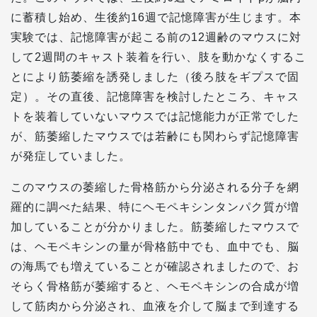
に蓄積し始め、生後約16週で記憶障害が生じます。本
実験では、記憶障害が起こる前の12週齢のマウスに対
して2週間のキャスト装着を行い、肢を動かなくするこ
とにより筋萎縮を誘発しました（後ろ肢をギプスで固
定）。その直後、記憶障害を検討したところ、キャス
トを装着していないマウスでは記憶能力が正常でした
が、筋萎縮したマウスでは若齢にも関わらず記憶障害
が発症していました。
このマウスの萎縮した骨格筋から分泌される分子を網
羅的に調べた結果、特にヘモペキシンタンパク質が増
加していることが分かりました。筋萎縮したマウスで
は、ヘモペキシンの量が骨格筋中でも、血中でも、脳
の海馬でも増えていることが確認されましたので、お
そらく骨格筋が萎縮すると、ヘモペキシンの合成が増
して筋肉から分泌され、血液を介して脳まで到達する