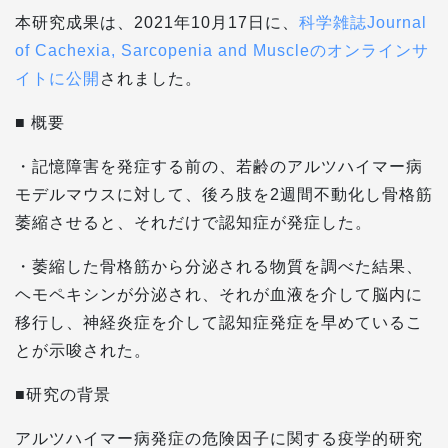
本研究成果は、2021年10月17日に、
科学雑誌Journal
of Cachexia, Sarcopenia and Muscleのオンラインサ
イトに公開
されました。
■ 概要
・記憶障害を発症する前の、若齢のアルツハイマー病
モデルマウスに対して、後ろ肢を2週間不動化し骨格筋
萎縮させると、それだけで認知症が発症した。
・萎縮した骨格筋から分泌される物質を調べた結果、
ヘモペキシンが分泌され、それが血液を介して脳内に
移行し、神経炎症を介して認知症発症を早めているこ
とが示唆された。
■研究の背景
アルツハイマー病発症の危険因子に関する疫学的研究