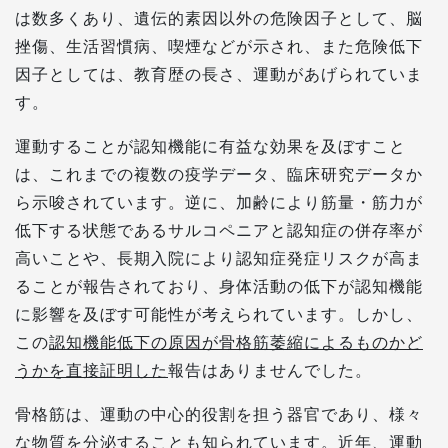
は数多くあり、遺伝的素因以外の危険因子として、脳
挫傷、生活習慣病、喫煙などが示され、また危険低下
因子としては、教育歴の長さ、運動があげられていま
す。
運動することが認知機能に有益な効果を及ぼすこと
は、これまでの複数の疫学データ、臨床研究データか
ら示唆されています。逆に、加齢により筋量・筋力が
低下する状態であるサルコペニアと認知症の併存率が
高いことや、長期入院により認知症発症リスクが高ま
ることが報告されており、身体活動の低下が認知機能
に影響を及ぼす可能性が考えられています。しかし、
この
認知機能低下の原因が骨格筋萎縮によるものかど
うかを直接証明した
報告はありませんでした。
骨格筋は、運動の中心的役割を担う器官であり、様々
な物質を分泌することも知られています。近年、運動