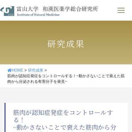
Skip
わせ
｜
English
to
content
研究成果
HOME
>
研究成果
>
筋肉が認知症発症をコントロールする！~動かさないことで衰えた筋
肉から分泌される有害分子を発見~
筋肉が認知症発症をコントロールす
る！
~動かさないことで衰えた筋肉から分