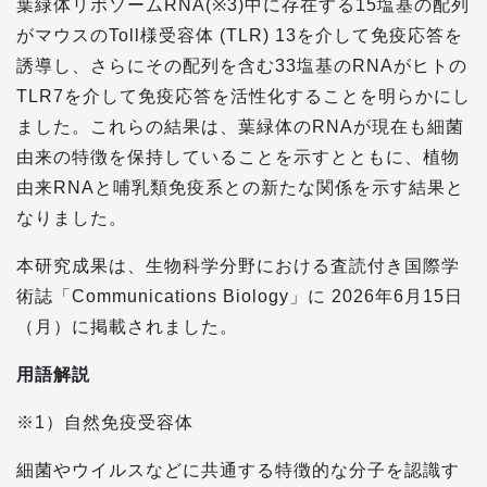
葉緑体リボソームRNA(※3)中に存在する15塩基の配列
がマウスのToll様受容体 (TLR) 13を介して免疫応答を
誘導し、さらにその配列を含む33塩基のRNAがヒトの
TLR7を介して免疫応答を活性化することを明らかにし
ました。これらの結果は、葉緑体のRNAが現在も細菌
由来の特徴を保持していることを示すとともに、植物
由来RNAと哺乳類免疫系との新たな関係を示す結果と
なりました。
本研究成果は、生物科学分野における査読付き国際学
術誌「Communications Biology」に 2026年6月15日
（月）に掲載されました。
用語解説
※1）自然免疫受容体
細菌やウイルスなどに共通する特徴的な分子を認識す