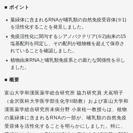
■
ポイント
葉緑体に含まれるRNAが哺乳類の自然免疫受容体(※1)
を活性化することを発見しました。
免疫活性化に関与するシアノバクテリア(※2)由来の15
塩基配列を同定し、その配列が植物種を超えて保存さ
れていることを確認しました。
植物由来RNAと哺乳類免疫系との新たな関係性を示し
ました。
■
概要
富山大学和漢医薬学総合研究所 協力研究員 犬嶌明子
（金沢医科大学医学部生化学II助教）および富山大学和
漢医薬学総合研究所未病分野 小泉桂一教授らは、植物
の葉緑体に含まれるRNAの一部が、哺乳類の自然免疫
受容体を活性化することを明らかにしました。特に、