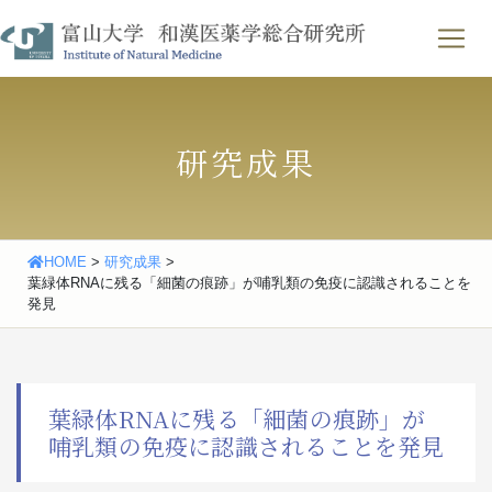
Skip
わせ
｜
English
to
content
研究成果
HOME
>
研究成果
>
葉緑体RNAに残る「細菌の痕跡」が哺乳類の免疫に認識されることを
発見
葉緑体RNAに残る「細菌の痕跡」が
哺乳類の免疫に認識されることを発見